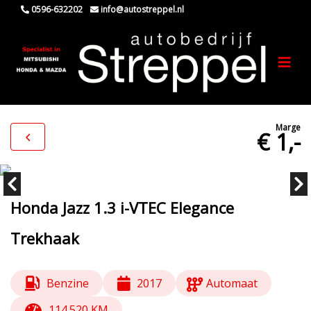
0596-632202
info@autostreppel.nl
Marge
€ 1,-
Honda Jazz 1.3 i-VTEC Elegance
Trekhaak
Benzine
2017
Automaat
114.520 KM