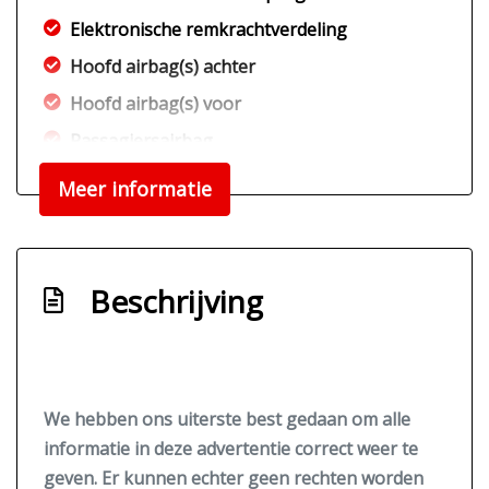
Elektronische remkrachtverdeling
Hoofd airbag(s) achter
Hoofd airbag(s) voor
Passagiersairbag
Schakelpaddles
Meer informatie
Vervolgbotsing preventie
Zij airbag(s) voor
Exterieur
Beschrijving
Buitenspiegels elektrisch inklapbaar
Buitenspiegels elektrisch verstel- en
verwarmbaar
We hebben ons uiterste best gedaan om alle
Centrale vergrendeling met
informatie in deze advertentie correct weer te
afstandsbediening
geven. Er kunnen echter geen rechten worden