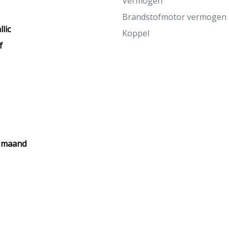
Vermogen
Brandstofmotor vermogen
lic
Koppel
f
r maand