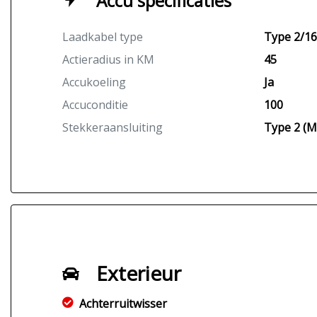
Accu specificaties
Laadkabel type
Type 2/1
Actieradius in KM
45
Accukoeling
Ja
Accuconditie
100
Stekkeraansluiting
Type 2 (M
Exterieur
Achterruitwisser