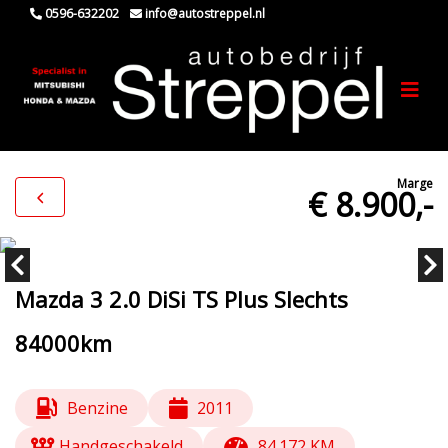
0596-632202
info@autostreppel.nl
Marge
€ 8.900,-
Mazda 3 2.0 DiSi TS Plus Slechts
84000km
Benzine
2011
Handgeschakeld
84.172 KM