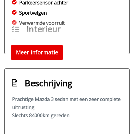
Parkeersensor achter
Sportvelgen
Verwarmde voorruit
Interieur
Airco automatisch
Meer informatie
Armsteun voor
Binnenspiegel automatisch dimmend
Elektrische ramen voor en achter
Beschrijving
Hoofdsteunen anti-whiplash
Middenarmsteun voor
Prachtige Mazda 3 sedan met een zeer complete
Stuur en versnellingspook (kunst)leder
uitrusting.
Stuurbekrachtiging
Slechts 84000km gereden.
Voorstoelen verwarmd