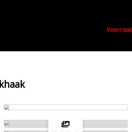
Voorraa
ekhaak