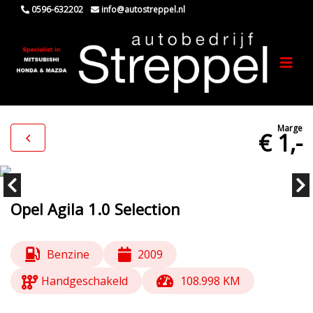
0596-632202
info@autostreppel.nl
Marge
€ 1,-
Opel Agila 1.0 Selection
Benzine
2009
Handgeschakeld
108.998 KM