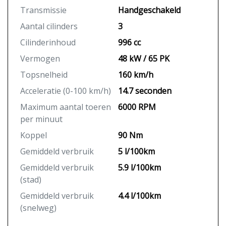
Transmissie
Handgeschakeld
Aantal cilinders
3
Cilinderinhoud
996 cc
Vermogen
48 kW / 65 PK
Topsnelheid
160 km/h
Acceleratie (0-100 km/h)
14.7 seconden
Maximum aantal toeren
6000 RPM
per minuut
Koppel
90 Nm
Gemiddeld verbruik
5 l/100km
Gemiddeld verbruik
5.9 l/100km
(stad)
Gemiddeld verbruik
4.4 l/100km
(snelweg)