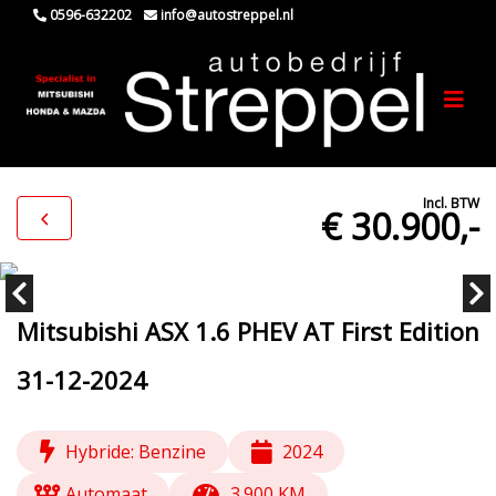
0596-632202
info@autostreppel.nl
Incl. BTW
€ 30.900,-
Mitsubishi ASX 1.6 PHEV AT First Edition
31-12-2024
Hybride: Benzine
2024
Automaat
3.900 KM