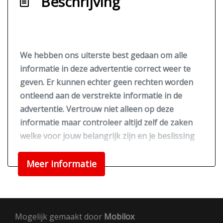
Beschrijving
Parkeersensor voor
Side-skirts
Overige
We hebben ons uiterste best gedaan om alle
Anti blokkeer systeem
informatie in deze advertentie correct weer te
geven. Er kunnen echter geen rechten worden
Apple carplay/android auto
ontleend aan de verstrekte informatie in de
Autonomous emergency braking
advertentie. Vertrouw niet alleen op deze
Bestuurdersairbag
informatie maar controleer altijd zelf de zaken
welke voor jouw belangrijk zijn en je beslissing
Bots waarschuwing systeem
zouden kunnen beïnvloeden. Neem contact op
Connected services
met de verkoper voor aanvullende vragen.
Meer informatie
Dodehoek detectie
Elektronisch stabiliteits programma
Hoofd airbag(s) achter
Mogelijk gemaakt door
Mobilox
Hoofd airbag(s) voor