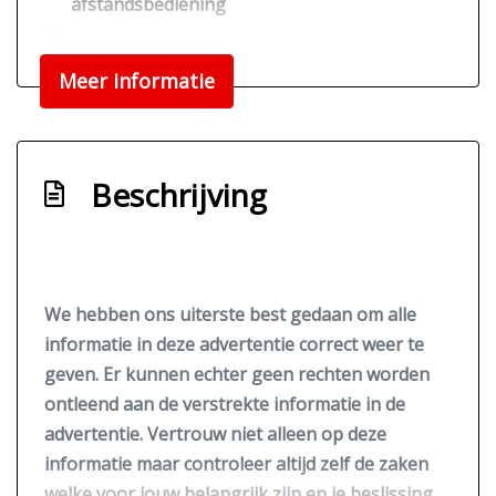
afstandsbediening
Chroom delen exterieur
Meer informatie
Elektrisch vouwdak
Led dagrijverlichting
Interieur
Beschrijving
Achterbank in delen neerklapbaar
Bestuurdersstoel in hoogte verstelbaar
Elektrische ramen voor
We hebben ons uiterste best gedaan om alle
Stuurbekrachtiging
informatie in deze advertentie correct weer te
geven. Er kunnen echter geen rechten worden
ontleend aan de verstrekte informatie in de
advertentie. Vertrouw niet alleen op deze
informatie maar controleer altijd zelf de zaken
welke voor jouw belangrijk zijn en je beslissing