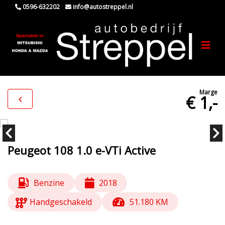
0596-632202
info@autostreppel.nl
Marge
€ 1,-
Peugeot 108 1.0 e-VTi Active
Benzine
2018
Handgeschakeld
51.180 KM